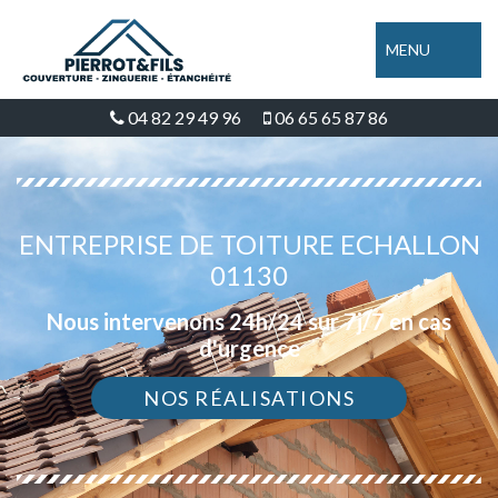
MENU
04 82 29 49 96
06 65 65 87 86
ENTREPRISE DE TOITURE ECHALLON
01130
Nous intervenons 24h/24 sur 7j/7 en cas
d'urgence
NOS RÉALISATIONS