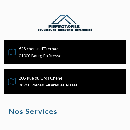
623 chemin d'Eternaz
01000 Bourg En Bresse
205 Rue du Gros Chêne
38760 Varces-Allières-et-Risset
Nos Services