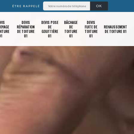
ÊTRE RAPPELÉ
VIS
DEVIS
DEVIS POSE
BÂCHAGE
DEVIS
OYAGE
RÉPARATION
DE
DE
FUITE DE
REHAUSSEMENT
OITURE
DE TOITURE
GOUTTIÈRE
TOITURE
TOITURE
DE TOITURE 01
01
01
01
01
01