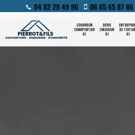
04 82 29 49 96
06 65 65 87 86
COUVREUR
DEVIS
ENTREPRI
CHARPENTIER
ZINGUEUR
DE TOITU
01
01
01