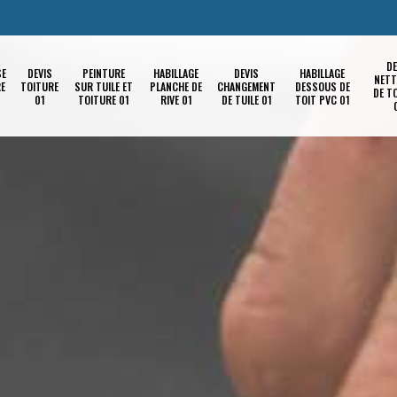
DE
SE
DEVIS
PEINTURE
HABILLAGE
DEVIS
HABILLAGE
NETT
RE
TOITURE
SUR TUILE ET
PLANCHE DE
CHANGEMENT
DESSOUS DE
DE T
01
TOITURE 01
RIVE 01
DE TUILE 01
TOIT PVC 01