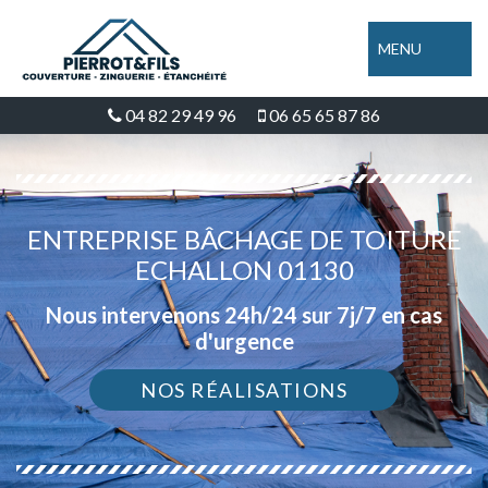
MENU
04 82 29 49 96
06 65 65 87 86
ENTREPRISE BÂCHAGE DE TOITURE
ECHALLON 01130
Nous intervenons 24h/24 sur 7j/7 en cas
d'urgence
NOS RÉALISATIONS