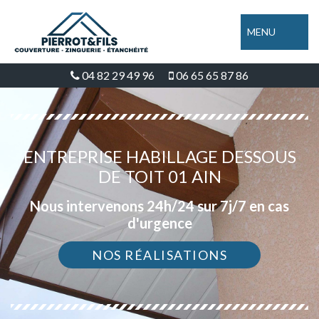
MENU
04 82 29 49 96
06 65 65 87 86
ENTREPRISE HABILLAGE DESSOUS
DE TOIT 01 AIN
Nous intervenons 24h/24 sur 7j/7 en cas
d'urgence
NOS RÉALISATIONS