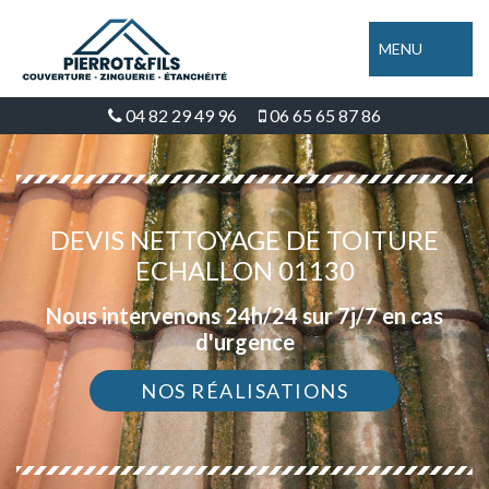
MENU
04 82 29 49 96
06 65 65 87 86
DEVIS NETTOYAGE DE TOITURE
ECHALLON 01130
Nous intervenons 24h/24 sur 7j/7 en cas
d'urgence
NOS RÉALISATIONS