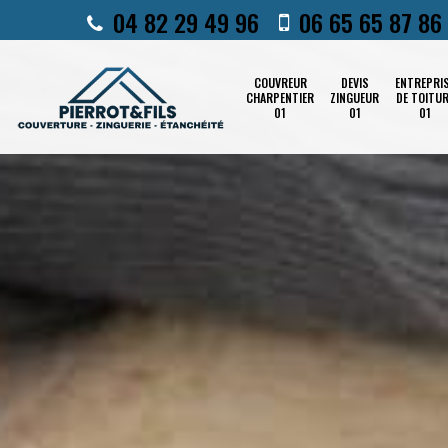
04 82 29 49 96
06 65 65 87 86
COUVREUR
DEVIS
ENTREPRI
CHARPENTIER
ZINGUEUR
DE TOITU
01
01
01