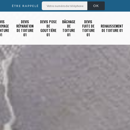
ÊTRE RAPPELÉ
VIS
DEVIS
DEVIS POSE
BÂCHAGE
DEVIS
OYAGE
RÉPARATION
DE
DE
FUITE DE
REHAUSSEMENT
OITURE
DE TOITURE
GOUTTIÈRE
TOITURE
TOITURE
DE TOITURE 01
01
01
01
01
01