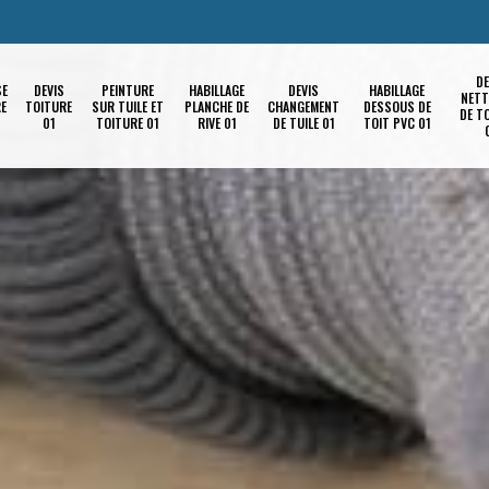
DE
SE
DEVIS
PEINTURE
HABILLAGE
DEVIS
HABILLAGE
NETT
RE
TOITURE
SUR TUILE ET
PLANCHE DE
CHANGEMENT
DESSOUS DE
DE T
01
TOITURE 01
RIVE 01
DE TUILE 01
TOIT PVC 01