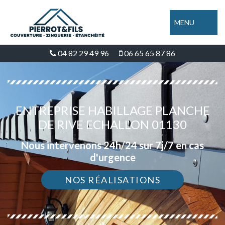
MENU
04 82 29 49 96
06 65 65 87 86
ENTREPRISE HABILLAGE PLANCHE
DE RIVE ECHALLON 01130
Nous intervenons 24h/24 sur 7j/7 en cas
d'urgence
NOS RÉALISATIONS