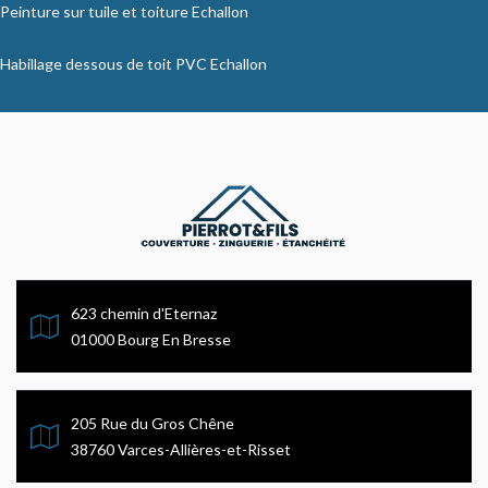
Peinture sur tuile et toiture Echallon
Habillage dessous de toit PVC Echallon
623 chemin d'Eternaz
01000 Bourg En Bresse
205 Rue du Gros Chêne
38760 Varces-Allières-et-Risset