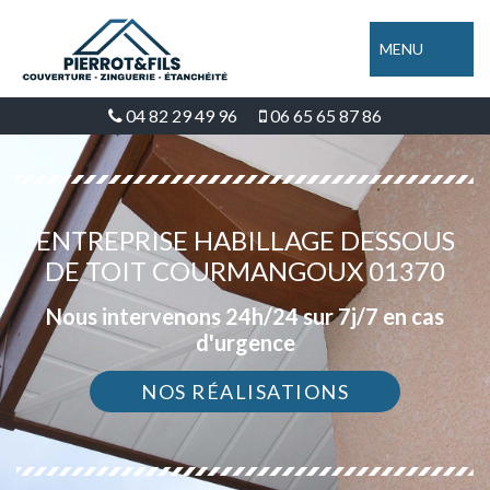
MENU
04 82 29 49 96
06 65 65 87 86
ENTREPRISE HABILLAGE DESSOUS
DE TOIT COURMANGOUX 01370
Nous intervenons 24h/24 sur 7j/7 en cas
d'urgence
NOS RÉALISATIONS