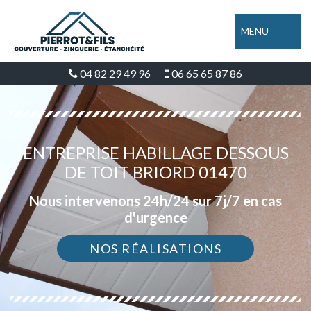
MENU
04 82 29 49 96
06 65 65 87 86
ENTREPRISE HABILLAGE DESSOUS
DE TOIT BRIORD 01470
Nous intervenons 24h/24 sur 7j/7 en cas
d'urgence
NOS RÉALISATIONS