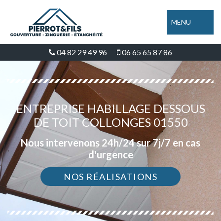
MENU
04 82 29 49 96
06 65 65 87 86
ENTREPRISE HABILLAGE DESSOUS
DE TOIT COLLONGES 01550
Nous intervenons 24h/24 sur 7j/7 en cas
d'urgence
NOS RÉALISATIONS