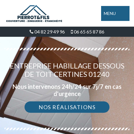
MENU
04 82 29 49 96
06 65 65 87 86
ENTREPRISE HABILLAGE DESSOUS
DE TOIT CERTINES 01240
Nous intervenons 24h/24 sur 7j/7 en cas
d'urgence
NOS RÉALISATIONS