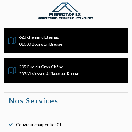
623 chemin d'Eternaz
01000 Bourg En Bresse
205 Rue du Gros Chêne
38760 Varces-Allières-et-Risset
Nos Services
Couvreur charpentier 01