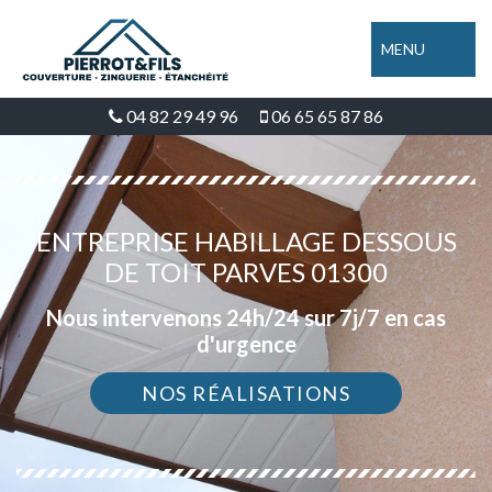
MENU
04 82 29 49 96
06 65 65 87 86
ENTREPRISE HABILLAGE DESSOUS
DE TOIT PARVES 01300
Nous intervenons 24h/24 sur 7j/7 en cas
d'urgence
NOS RÉALISATIONS