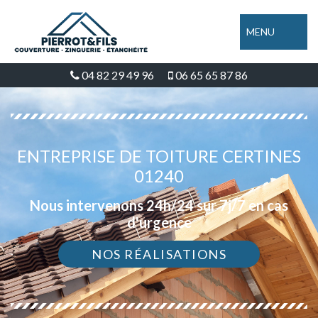
MENU
04 82 29 49 96
06 65 65 87 86
ENTREPRISE DE TOITURE CERTINES
01240
Nous intervenons 24h/24 sur 7j/7 en cas
d'urgence
NOS RÉALISATIONS