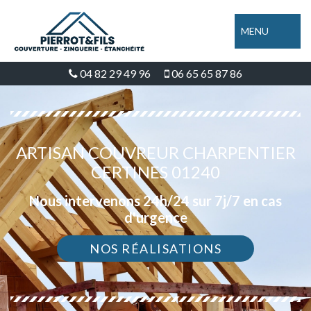
MENU
04 82 29 49 96
06 65 65 87 86
ARTISAN COUVREUR CHARPENTIER
CERTINES 01240
Nous intervenons 24h/24 sur 7j/7 en cas
d'urgence
NOS RÉALISATIONS