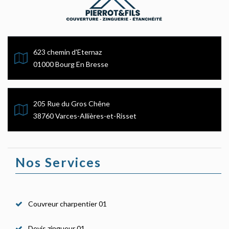
623 chemin d'Eternaz
01000 Bourg En Bresse
205 Rue du Gros Chêne
38760 Varces-Allières-et-Risset
Nos Services
Couvreur charpentier 01
Devis zingueur 01