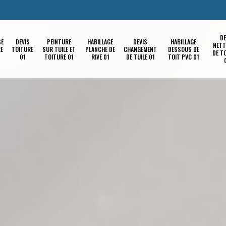
DE
SE
DEVIS
PEINTURE
HABILLAGE
DEVIS
HABILLAGE
NETT
RE
TOITURE
SUR TUILE ET
PLANCHE DE
CHANGEMENT
DESSOUS DE
DE T
01
TOITURE 01
RIVE 01
DE TUILE 01
TOIT PVC 01