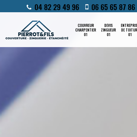
04 82 29 49 96
06 65 65 87 86
COUVREUR
DEVIS
ENTREPRI
CHARPENTIER
ZINGUEUR
DE TOITU
01
01
01