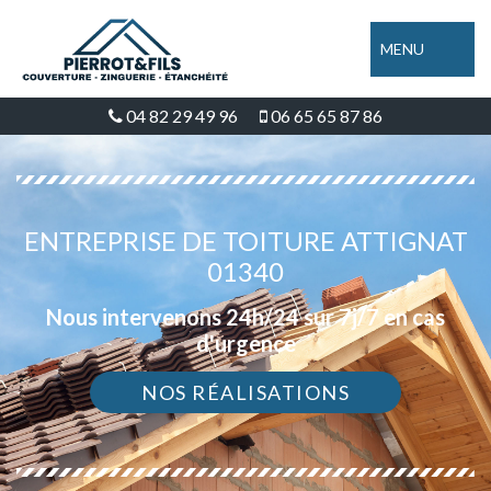
MENU
04 82 29 49 96
06 65 65 87 86
ENTREPRISE DE TOITURE ATTIGNAT
01340
Nous intervenons 24h/24 sur 7j/7 en cas
d'urgence
NOS RÉALISATIONS