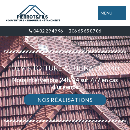
MENU
04 82 29 49 96
06 65 65 87 86
DEVIS TOITURE ATTIGNAT 01340
Nous intervenons 24h/24 sur 7j/7 en cas
d'urgence
NOS RÉALISATIONS