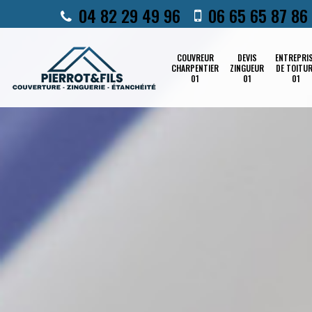
04 82 29 49 96
06 65 65 87 86
COUVREUR
DEVIS
ENTREPRI
CHARPENTIER
ZINGUEUR
DE TOITU
01
01
01