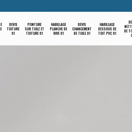
DE
SE
DEVIS
PEINTURE
HABILLAGE
DEVIS
HABILLAGE
NETT
RE
TOITURE
SUR TUILE ET
PLANCHE DE
CHANGEMENT
DESSOUS DE
DE T
01
TOITURE 01
RIVE 01
DE TUILE 01
TOIT PVC 01