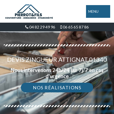
MENU
04 82 29 49 96
06 65 65 87 86
DEVIS ZINGUEUR ATTIGNAT 01340
Nous intervenons 24h/24 sur 7j/7 en cas
d'urgence
NOS RÉALISATIONS