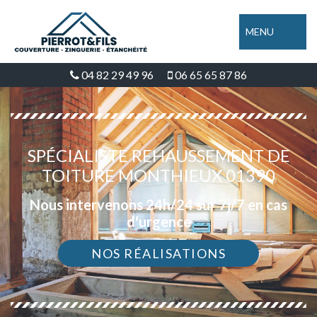
MENU
04 82 29 49 96
06 65 65 87 86
SPÉCIALISTE REHAUSSEMENT DE
TOITURE MONTHIEUX 01390
Nous intervenons 24h/24 sur 7j/7 en cas
d'urgence
NOS RÉALISATIONS