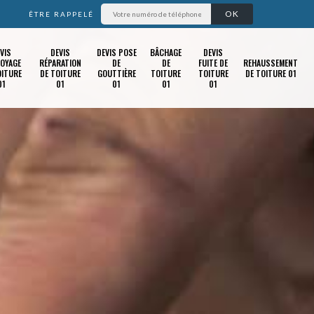
ÊTRE RAPPELÉ
VIS
DEVIS
DEVIS POSE
BÂCHAGE
DEVIS
OYAGE
RÉPARATION
DE
DE
FUITE DE
REHAUSSEMENT
OITURE
DE TOITURE
GOUTTIÈRE
TOITURE
TOITURE
DE TOITURE 01
01
01
01
01
01