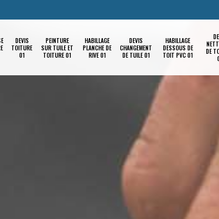
DE
SE
DEVIS
PEINTURE
HABILLAGE
DEVIS
HABILLAGE
NETT
RE
TOITURE
SUR TUILE ET
PLANCHE DE
CHANGEMENT
DESSOUS DE
DE T
01
TOITURE 01
RIVE 01
DE TUILE 01
TOIT PVC 01