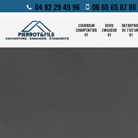
04 82 29 49 96
06 65 65 87 86
COUVREUR
DEVIS
ENTREPRI
CHARPENTIER
ZINGUEUR
DE TOITU
01
01
01