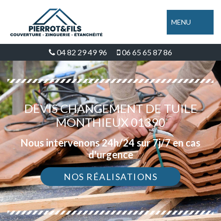
MENU
04 82 29 49 96
06 65 65 87 86
DEVIS CHANGEMENT DE TUILE
MONTHIEUX 01390
Nous intervenons 24h/24 sur 7j/7 en cas
d'urgence
NOS RÉALISATIONS