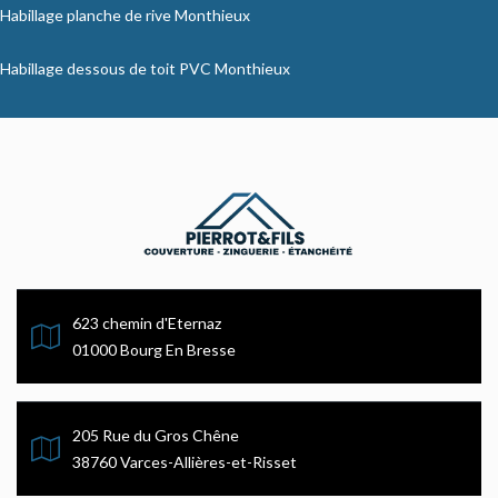
Habillage planche de rive Monthieux
Habillage dessous de toit PVC Monthieux
623 chemin d'Eternaz
01000 Bourg En Bresse
205 Rue du Gros Chêne
38760 Varces-Allières-et-Risset