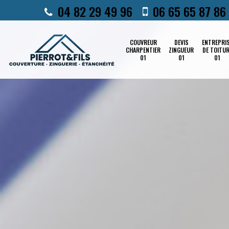
04 82 29 49 96
06 65 65 87 86
COUVREUR
DEVIS
ENTREPRI
CHARPENTIER
ZINGUEUR
DE TOITU
01
01
01