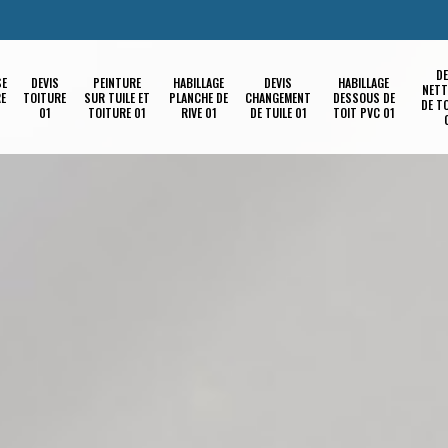
DE
SE
DEVIS
PEINTURE
HABILLAGE
DEVIS
HABILLAGE
NETT
RE
TOITURE
SUR TUILE ET
PLANCHE DE
CHANGEMENT
DESSOUS DE
DE T
01
TOITURE 01
RIVE 01
DE TUILE 01
TOIT PVC 01