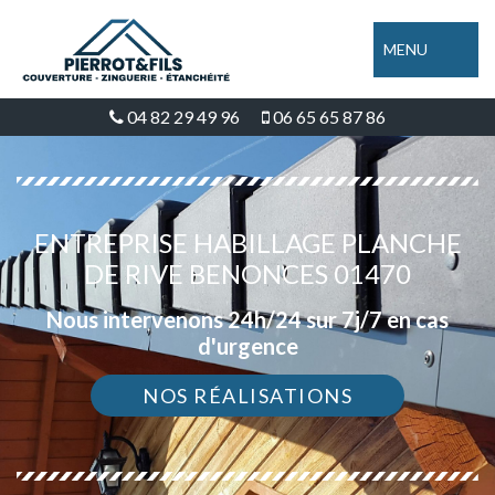
MENU
04 82 29 49 96
06 65 65 87 86
ENTREPRISE HABILLAGE PLANCHE
DE RIVE BENONCES 01470
Nous intervenons 24h/24 sur 7j/7 en cas
d'urgence
NOS RÉALISATIONS