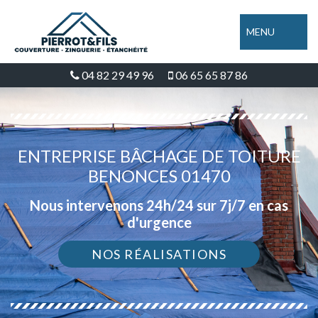
MENU
04 82 29 49 96
06 65 65 87 86
ENTREPRISE BÂCHAGE DE TOITURE
BENONCES 01470
Nous intervenons 24h/24 sur 7j/7 en cas
d'urgence
NOS RÉALISATIONS