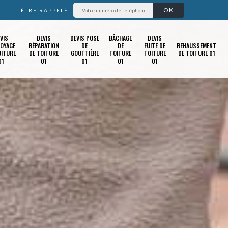
ÊTRE RAPPELÉ
VIS
DEVIS
DEVIS POSE
BÂCHAGE
DEVIS
OYAGE
RÉPARATION
DE
DE
FUITE DE
REHAUSSEMENT
OITURE
DE TOITURE
GOUTTIÈRE
TOITURE
TOITURE
DE TOITURE 01
01
01
01
01
01