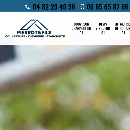
04 82 29 49 96
06 65 65 87 86
COUVREUR
DEVIS
ENTREPRI
CHARPENTIER
ZINGUEUR
DE TOITU
01
01
01