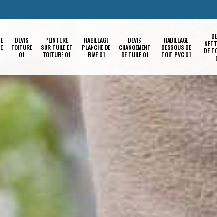
DE
SE
DEVIS
PEINTURE
HABILLAGE
DEVIS
HABILLAGE
NETT
RE
TOITURE
SUR TUILE ET
PLANCHE DE
CHANGEMENT
DESSOUS DE
DE T
01
TOITURE 01
RIVE 01
DE TUILE 01
TOIT PVC 01