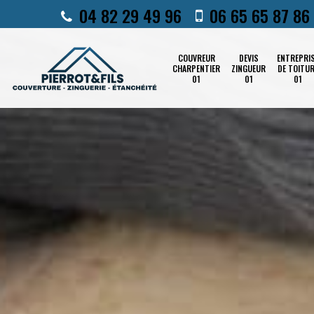
04 82 29 49 96
06 65 65 87 86
COUVREUR
DEVIS
ENTREPRI
CHARPENTIER
ZINGUEUR
DE TOITU
01
01
01