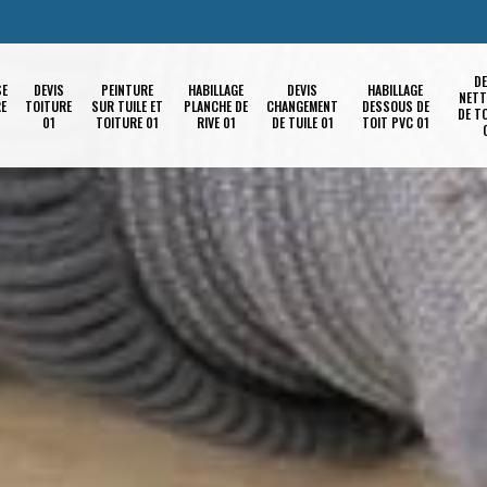
DE
SE
DEVIS
PEINTURE
HABILLAGE
DEVIS
HABILLAGE
NETT
RE
TOITURE
SUR TUILE ET
PLANCHE DE
CHANGEMENT
DESSOUS DE
DE T
01
TOITURE 01
RIVE 01
DE TUILE 01
TOIT PVC 01