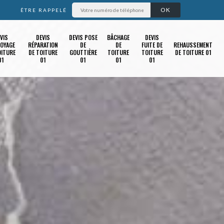
ÊTRE RAPPELÉ
VIS
DEVIS
DEVIS POSE
BÂCHAGE
DEVIS
OYAGE
RÉPARATION
DE
DE
FUITE DE
REHAUSSEMENT
OITURE
DE TOITURE
GOUTTIÈRE
TOITURE
TOITURE
DE TOITURE 01
01
01
01
01
01