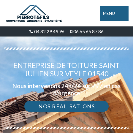
MENU
04 82 29 49 96
06 65 65 87 86
ENTREPRISE DE TOITURE SAINT
JULIEN SUR VEYLE 01540
Nous intervenons 24h/24 sur 7j/7 en cas
d'urgence
NOS RÉALISATIONS