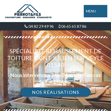
MENU
04 82 29 49 96
06 65 65 87 86
SPÉCIALISTE REHAUSSEMENT DE
TOITURE SAINT JULIEN SUR VEYLE
01540
Nous intervenons 24h/24 sur 7j/7 en cas
d'urgence
NOS RÉALISATIONS