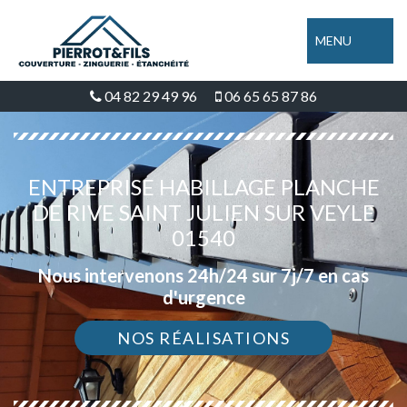
MENU
04 82 29 49 96
06 65 65 87 86
ENTREPRISE HABILLAGE PLANCHE
DE RIVE SAINT JULIEN SUR VEYLE
01540
Nous intervenons 24h/24 sur 7j/7 en cas
d'urgence
NOS RÉALISATIONS