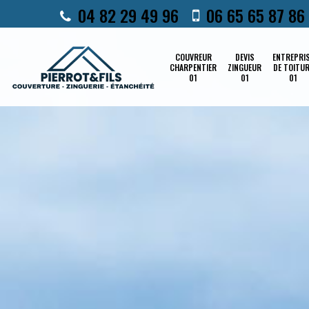
04 82 29 49 96
06 65 65 87 86
COUVREUR
DEVIS
ENTREPRI
CHARPENTIER
ZINGUEUR
DE TOITU
01
01
01