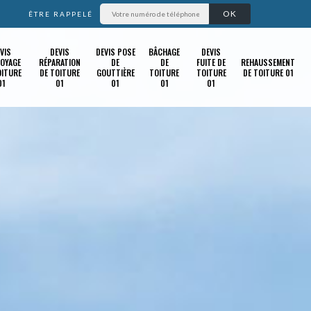
ÊTRE RAPPELÉ
VIS
DEVIS
DEVIS POSE
BÂCHAGE
DEVIS
OYAGE
RÉPARATION
DE
DE
FUITE DE
REHAUSSEMENT
OITURE
DE TOITURE
GOUTTIÈRE
TOITURE
TOITURE
DE TOITURE 01
01
01
01
01
01