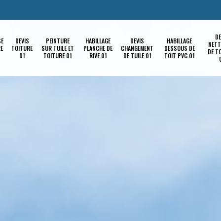
DE
SE
DEVIS
PEINTURE
HABILLAGE
DEVIS
HABILLAGE
NETT
RE
TOITURE
SUR TUILE ET
PLANCHE DE
CHANGEMENT
DESSOUS DE
DE T
01
TOITURE 01
RIVE 01
DE TUILE 01
TOIT PVC 01