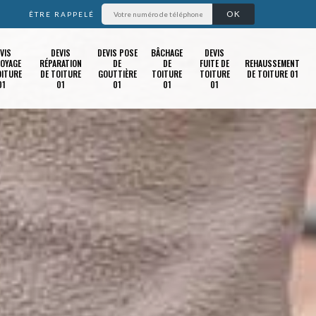
ÊTRE RAPPELÉ
VIS
DEVIS
DEVIS POSE
BÂCHAGE
DEVIS
OYAGE
RÉPARATION
DE
DE
FUITE DE
REHAUSSEMENT
OITURE
DE TOITURE
GOUTTIÈRE
TOITURE
TOITURE
DE TOITURE 01
01
01
01
01
01