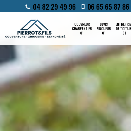
04 82 29 49 96
06 65 65 87 86
COUVREUR
DEVIS
ENTREPRI
CHARPENTIER
ZINGUEUR
DE TOITU
01
01
01