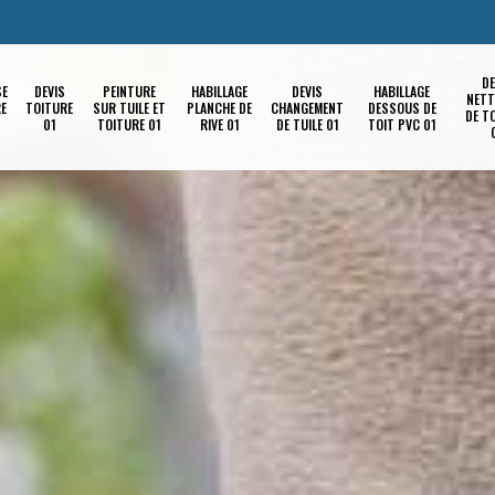
DE
SE
DEVIS
PEINTURE
HABILLAGE
DEVIS
HABILLAGE
NETT
RE
TOITURE
SUR TUILE ET
PLANCHE DE
CHANGEMENT
DESSOUS DE
DE T
01
TOITURE 01
RIVE 01
DE TUILE 01
TOIT PVC 01