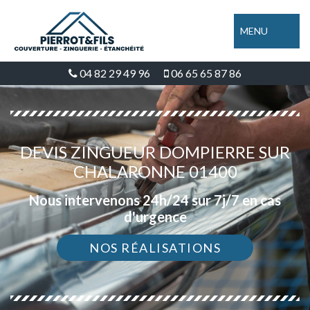
MENU
04 82 29 49 96
06 65 65 87 86
DEVIS ZINGUEUR DOMPIERRE SUR
CHALARONNE 01400
Nous intervenons 24h/24 sur 7j/7 en cas
d'urgence
NOS RÉALISATIONS