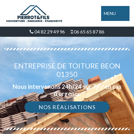
MENU
04 82 29 49 96
06 65 65 87 86
ENTREPRISE DE TOITURE BEON
01350
Nous intervenons 24h/24 sur 7j/7 en cas
d'urgence
NOS RÉALISATIONS