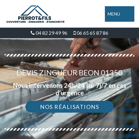
MENU
04 82 29 49 96
06 65 65 87 86
DEVIS ZINGUEUR BEON 01350
Nous intervenons 24h/24 sur 7j/7 en cas
d'urgence
NOS RÉALISATIONS