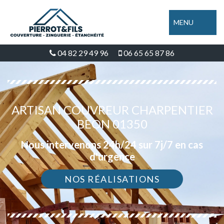
MENU
04 82 29 49 96
06 65 65 87 86
ARTISAN COUVREUR CHARPENTIER
BEON 01350
Nous intervenons 24h/24 sur 7j/7 en cas
d'urgence
NOS RÉALISATIONS