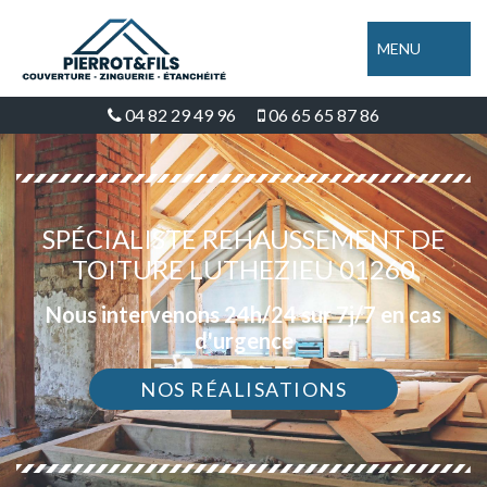
MENU
04 82 29 49 96
06 65 65 87 86
SPÉCIALISTE REHAUSSEMENT DE
TOITURE LUTHEZIEU 01260
Nous intervenons 24h/24 sur 7j/7 en cas
d'urgence
NOS RÉALISATIONS