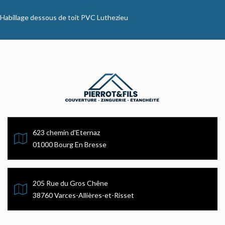
Habillage dessous de toit PVC Luthezieu
623 chemin d'Eternaz
01000 Bourg En Bresse
205 Rue du Gros Chêne
38760 Varces-Allières-et-Risset