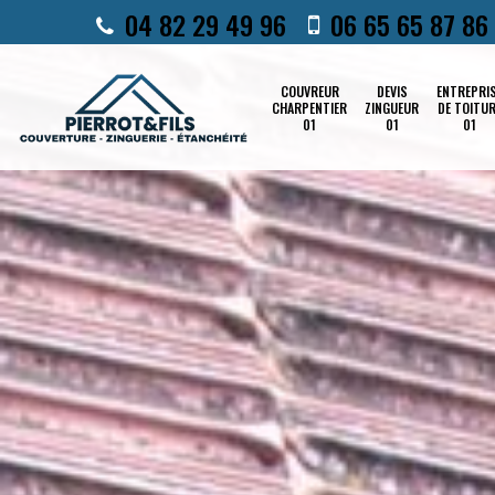
04 82 29 49 96
06 65 65 87 86
COUVREUR
DEVIS
ENTREPRI
CHARPENTIER
ZINGUEUR
DE TOITU
01
01
01