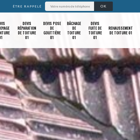
ÊTRE RAPPELÉ
VIS
DEVIS
DEVIS POSE
BÂCHAGE
DEVIS
OYAGE
RÉPARATION
DE
DE
FUITE DE
REHAUSSEMENT
OITURE
DE TOITURE
GOUTTIÈRE
TOITURE
TOITURE
DE TOITURE 01
01
01
01
01
01