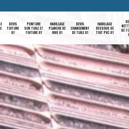
DE
SE
DEVIS
PEINTURE
HABILLAGE
DEVIS
HABILLAGE
NETT
RE
TOITURE
SUR TUILE ET
PLANCHE DE
CHANGEMENT
DESSOUS DE
DE T
01
TOITURE 01
RIVE 01
DE TUILE 01
TOIT PVC 01