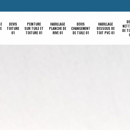
DE
SE
DEVIS
PEINTURE
HABILLAGE
DEVIS
HABILLAGE
NETT
RE
TOITURE
SUR TUILE ET
PLANCHE DE
CHANGEMENT
DESSOUS DE
DE T
01
TOITURE 01
RIVE 01
DE TUILE 01
TOIT PVC 01