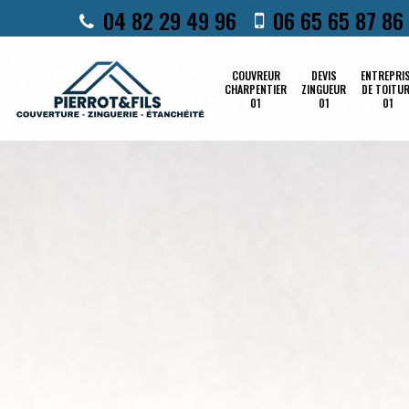
04 82 29 49 96
06 65 65 87 86
COUVREUR
DEVIS
ENTREPRI
CHARPENTIER
ZINGUEUR
DE TOITU
01
01
01