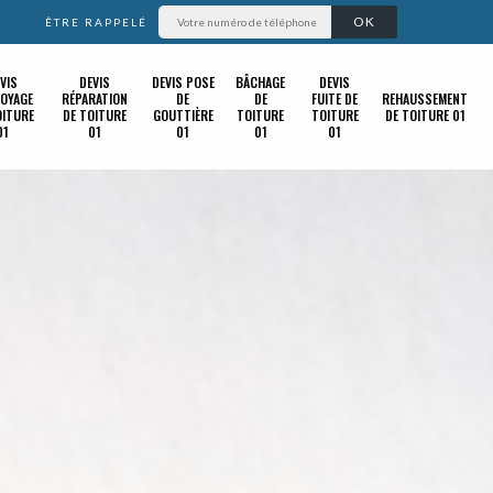
ÊTRE RAPPELÉ
VIS
DEVIS
DEVIS POSE
BÂCHAGE
DEVIS
OYAGE
RÉPARATION
DE
DE
FUITE DE
REHAUSSEMENT
OITURE
DE TOITURE
GOUTTIÈRE
TOITURE
TOITURE
DE TOITURE 01
01
01
01
01
01