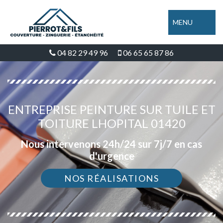
MENU
04 82 29 49 96
06 65 65 87 86
ENTREPRISE PEINTURE SUR TUILE ET
TOITURE LHOPITAL 01420
Nous intervenons 24h/24 sur 7j/7 en cas
d'urgence
NOS RÉALISATIONS