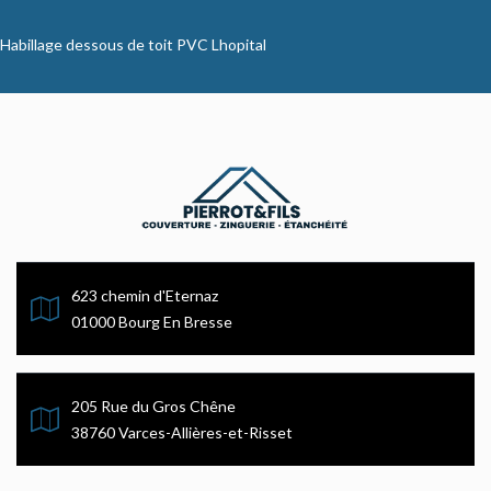
Habillage dessous de toit PVC Lhopital
623 chemin d'Eternaz
01000 Bourg En Bresse
205 Rue du Gros Chêne
38760 Varces-Allières-et-Risset