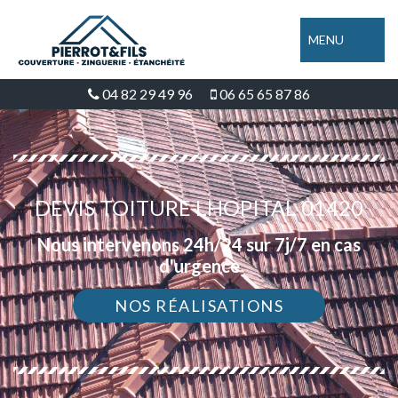
MENU
04 82 29 49 96
06 65 65 87 86
DEVIS TOITURE LHOPITAL 01420
Nous intervenons 24h/24 sur 7j/7 en cas
d'urgence
NOS RÉALISATIONS