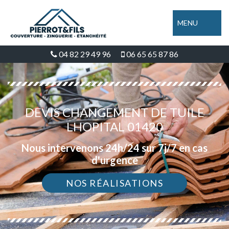
MENU
04 82 29 49 96
06 65 65 87 86
DEVIS CHANGEMENT DE TUILE
LHOPITAL 01420
Nous intervenons 24h/24 sur 7j/7 en cas
d'urgence
NOS RÉALISATIONS