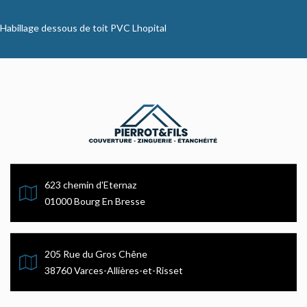
Habillage dessous de toit PVC Lhopital
623 chemin d'Eternaz
01000 Bourg En Bresse
205 Rue du Gros Chêne
38760 Varces-Allières-et-Risset