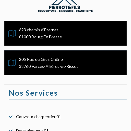
623 chemin d'Eternaz
01000 Bourg En Bresse
205 Rue du Gros Chêne
38760 Varces-Allières-et-Risset
Nos Services
Couvreur charpentier 01
Devis zingueur 01