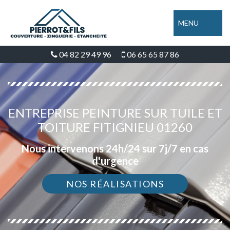
MENU
04 82 29 49 96
06 65 65 87 86
ENTREPRISE PEINTURE SUR TUILE ET
TOITURE FITIGNIEU 01260
Nous intervenons 24h/24 sur 7j/7 en cas
d'urgence
NOS RÉALISATIONS