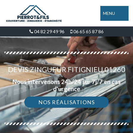
MENU
04 82 29 49 96
06 65 65 87 86
DEVIS ZINGUEUR FITIGNIEU 01260
Nous intervenons 24h/24 sur 7j/7 en cas
d'urgence
NOS RÉALISATIONS