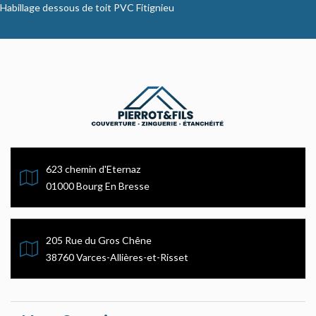
Habillage dessous de toit PVC Fitignieu
623 chemin d'Eternaz
01000 Bourg En Bresse
205 Rue du Gros Chêne
38760 Varces-Allières-et-Risset