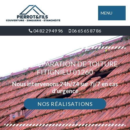
MENU
04 82 29 49 96
06 65 65 87 86
DEVIS RÉPARATION DE TOITURE
FITIGNIEU 01260
Nous intervenons 24h/24 sur 7j/7 en cas
d'urgence
NOS RÉALISATIONS