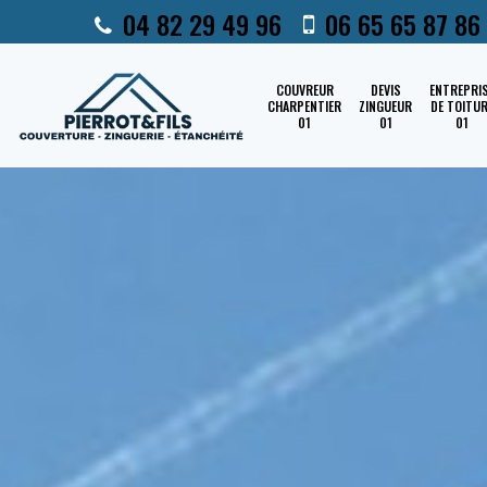
04 82 29 49 96
06 65 65 87 86
COUVREUR
DEVIS
ENTREPRI
CHARPENTIER
ZINGUEUR
DE TOITU
01
01
01