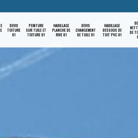
DE
SE
DEVIS
PEINTURE
HABILLAGE
DEVIS
HABILLAGE
NETT
RE
TOITURE
SUR TUILE ET
PLANCHE DE
CHANGEMENT
DESSOUS DE
DE T
01
TOITURE 01
RIVE 01
DE TUILE 01
TOIT PVC 01