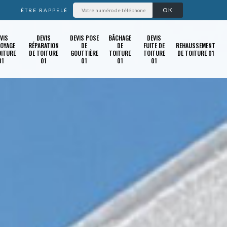
ÊTRE RAPPELÉ
VIS
DEVIS
DEVIS POSE
BÂCHAGE
DEVIS
OYAGE
RÉPARATION
DE
DE
FUITE DE
REHAUSSEMENT
OITURE
DE TOITURE
GOUTTIÈRE
TOITURE
TOITURE
DE TOITURE 01
01
01
01
01
01