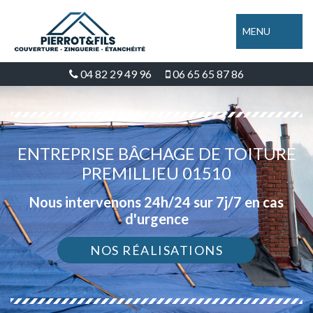
MENU
04 82 29 49 96
06 65 65 87 86
ENTREPRISE BÂCHAGE DE TOITURE
PREMILLIEU 01510
Nous intervenons 24h/24 sur 7j/7 en cas
d'urgence
NOS RÉALISATIONS