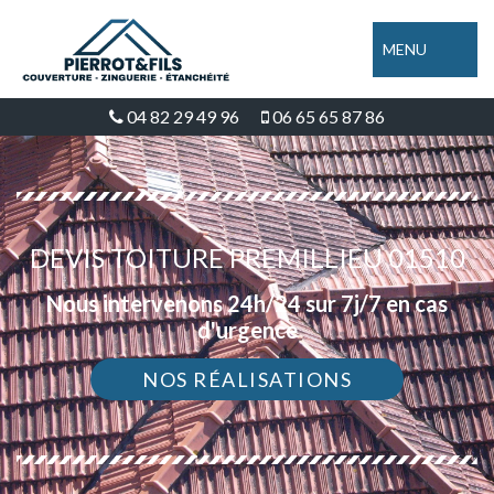
MENU
04 82 29 49 96
06 65 65 87 86
DEVIS TOITURE PREMILLIEU 01510
Nous intervenons 24h/24 sur 7j/7 en cas
d'urgence
NOS RÉALISATIONS