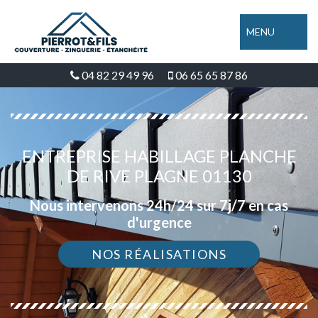
MENU
04 82 29 49 96
06 65 65 87 86
ENTREPRISE HABILLAGE PLANCHE
DE RIVE PLAGNE 01130
Nous intervenons 24h/24 sur 7j/7 en cas
d'urgence
NOS RÉALISATIONS