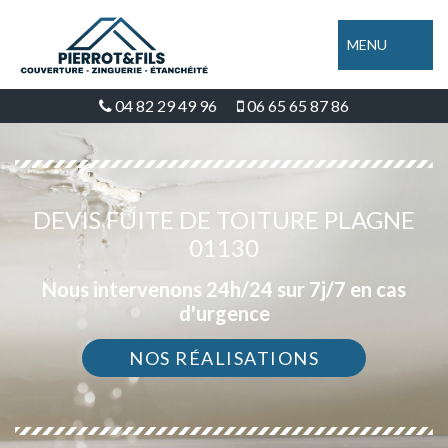
MENU
04 82 29 49 96
06 65 65 87 86
DEVIS FUITE DE TOITURE PLAGNE
01130
Nous intervenons 24h/24 sur 7j/7 en cas
d'urgence
NOS RÉALISATIONS